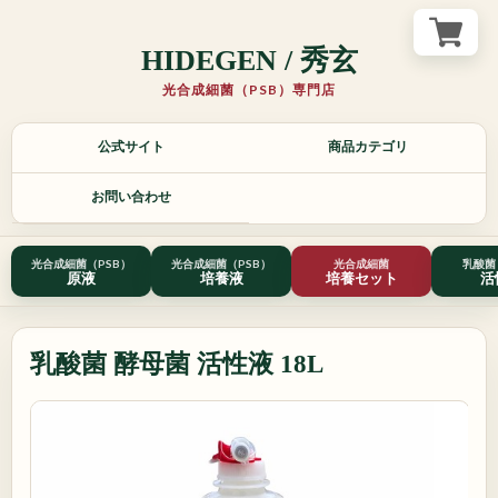
HIDEGEN / 秀玄
光合成細菌（PSB）専門店
光
公式サイト
商品カテゴリ
合
成
お問い合わせ
細
菌
光合成細菌（PSB）
光合成細菌（PSB）
光合成細菌
乳酸菌
原液
培養液
培養セット
活
PSB
専
門
乳酸菌 酵母菌 活性液 18L
店
秀
玄